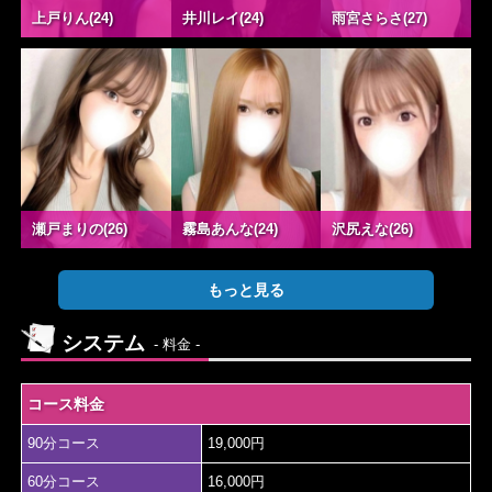
上戸りん(24)
井川レイ(24)
雨宮さらさ(27)
瀬戸まりの(26)
霧島あんな(24)
沢尻えな(26)
もっと見る
システム
- 料金 -
コース料金
90分コース
19,000円
60分コース
16,000円