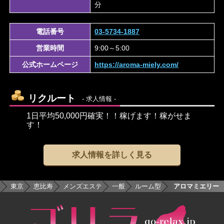
分
電話番号
03-5734-1887
営業時間
9:00～5:00
公式ホームページ
https://aroma-miely.com/
リクルート
- 求人情報 -
1日平均50,000円確実！！稼げます！稼がせま
す！
求人情報を詳しく見る
ム
東京
恵比寿
メンズエステ
一般
ルーム型
アロマミエリー