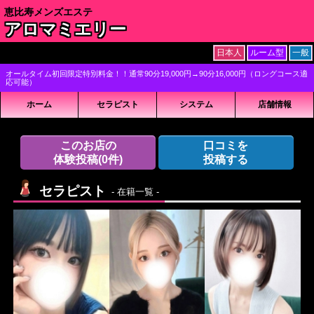
恵比寿メンズエステ
アロマミエリー
日本人
ルーム型
一般
オールタイム初回限定特別料金！！通常90分19,000円→90分16,000円（ロングコース適
応可能）
ホーム
セラピスト
システム
店舗情報
このお店の
口コミを
体験投稿
(0件)
投稿する
セラピスト
- 在籍一覧 -