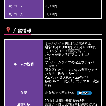
120分コース
25,000円
150分コース
31,000円
店舗情報
オールタイム初回限定特別料金！！
通常90分19,000円→90分16,000円
（ロングコース適応可能）/
いい女が集まる店アロマミエリ
ー！！
ワンルームタイプの完全プライベー
ルームの説明
ト個室！
優良店だからこそできる豊富な支払
い方法→現金・カード
PayPay・楽天Pay・auPAY他
各種QRコード決済、電子マネー決済
可能
住所
東京都渋谷区恵比寿
MAP
JR山手線恵比寿駅 徒歩5分
最寄り駅
東京メトロ日比谷線中目黒駅 徒歩2