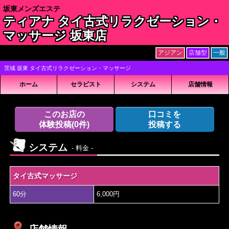
坂東メンズエステ
ティアナ タイ古式リラクゼーション・
マッサージ 坂東店
アジアン
店舗型
一般
茨城 坂東 タイ古式リラクゼーション・マッサージ
ホーム
セラピスト
システム
店舗情報
このお店の
口コミを
体験投稿
(0件)
投稿する
システム
- 料金 -
タイ古式マッサージ
60分
6,000円