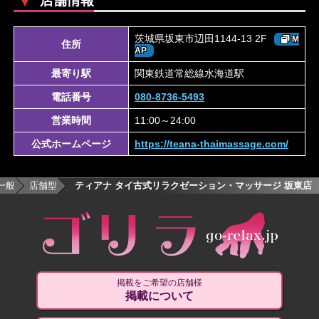
店舗情報
茨城県坂東市辺田1144-13 2F
M
住所
AP
最寄り駅
関東鉄道常総線水海道駅
電話番号
080-8736-5493
営業時間
11:00～24:00
公式ホームページ
https://teana-thaimassage.com/
一般
店舗型
ティアナ タイ古式リラクゼーション・マッサージ 坂東店
掲載をご希望の店舗様
掲載について