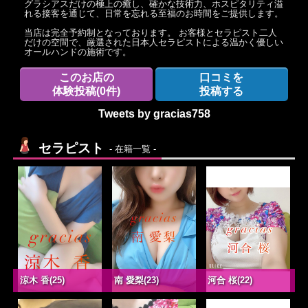
グラシアスだけの極上の癒し、確かな技術力、ホスピタリティ溢
れる接客を通じて、日常を忘れる至福のお時間をご提供します。
当店は完全予約制となっております。 お客様とセラピスト二人
だけの空間で、厳選された日本人セラピストによる温かく優しい
オールハンドの施術です。
このお店の
口コミを
体験投稿
(0件)
投稿する
Tweets by gracias758
セラピスト
- 在籍一覧 -
涼木 香(25)
南 愛梨(23)
河合 桜(22)