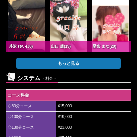
芹沢 ゆい(30)
山口 凛(19)
星宮 まな(29)
もっと見る
システム
- 料金 -
コース料金
◇80分コース
¥15,000
◇100分コース
¥19,000
◇130分コース
¥23,000