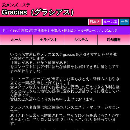
栄メンズエステ
Gracias（グラシアス）
日本人
ルーム型
一般
ドキドキの距離感で話題沸騰中！ 中部地区最上級 オールVIPコースメンズエステ
ホーム
セラピスト
システム
店舗情報
いつも名古屋伏見メンズエステgraciasをお引き立ていただき誠
に有難うございます。
【違いがある。だから価値がある】
をコンセプトにお客様に新たな価値をお届けできる店舗として生
まれ変わりました。
リニューアルオープンが出来ました事もひとえに皆様方のお引き
立てと一同感謝申し上げております。
全スタッフ総力をあげてお客様のご要望にお応えできる体制を整
えると共にさらに地域の皆様に愛される店舗づくりに邁進してい
く所存です。
皆様のご来店を心よりお待ち申し上げております。
グラシアス名古屋は完全個室のメンズエステ・マッサージサロン
です。
ありふれた日常から解放されて、静かなひと時を感じることがで
きるように、当サロンは空間づくりからこだわりを持っていま
す。