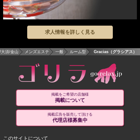
求人情報を詳しく見る
/大須/金山
メンズエステ
一般
ルーム型
Gracias（グラシアス）
掲載をご希望の店舗様
掲載について
掲載広告を販売して頂ける
代理店様募集中
このサイトについて