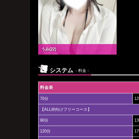
うみ(22)
システム
- 料金 -
料金表
70分
1
【ALL仰向けフリーコース】
90分
1
120分
1