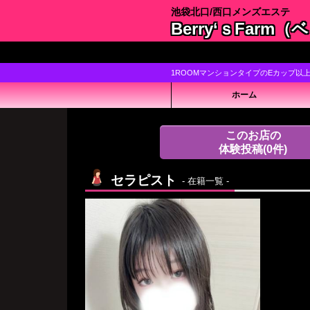
池袋北口/西口メンズエステ
Berry‘ｓFar
1ROOMマンションタイプのEカップ以
ホーム
このお店の
体験投稿
(0件)
セラピスト
- 在籍一覧 -