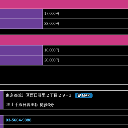
17,000円
22,000円
16,000円
20,000円
東京都荒川区西日暮里２丁目２９−３
MAP
JR山手線日暮里駅 徒歩3分
03-5604-9888