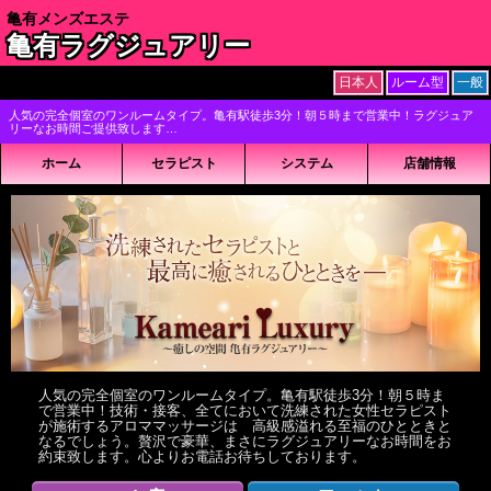
亀有メンズエステ
亀有ラグジュアリー
日本人
ルーム型
一般
人気の完全個室のワンルームタイプ。亀有駅徒歩3分！朝５時まで営業中！ラグジュア
リーなお時間ご提供致します…
ホーム
セラピスト
システム
店舗情報
人気の完全個室のワンルームタイプ。亀有駅徒歩3分！朝５時ま
で営業中！技術・接客、全てにおいて洗練された女性セラピスト
が施術するアロママッサージは 高級感溢れる至福のひとときと
なるでしょう。贅沢で豪華、まさにラグジュアリーなお時間をお
約束致します。心よりお電話お待ちしております。