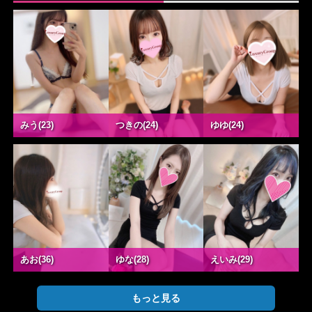
みう(23)
つきの(24)
ゆゆ(24)
あお(36)
ゆな(28)
えいみ(29)
もっと見る