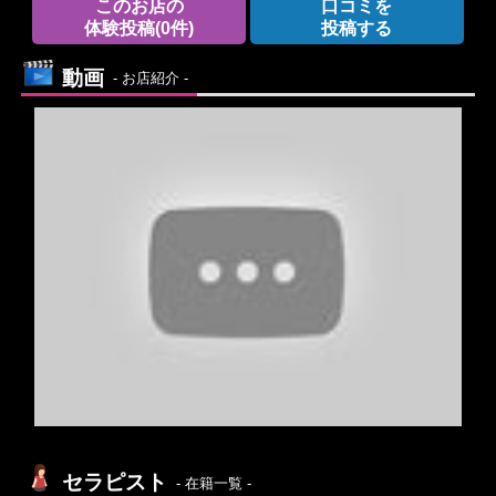
このお店の
口コミを
体験投稿
(0件)
投稿する
動画
- お店紹介 -
セラピスト
- 在籍一覧 -