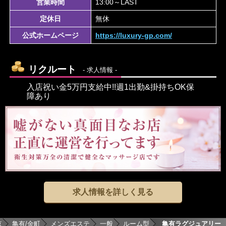
営業時間
13:00～LAST
定休日
無休
公式ホームページ
https://luxury-gp.com/
リクルート
- 求人情報 -
入店祝い金5万円支給中!!週1出勤&掛持ちOK保
障あり
求人情報を詳しく見る
京
亀有/金町
メンズエステ
一般
ルーム型
亀有ラグジュアリー