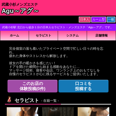
武蔵小杉メンズエステ
Agu～アグ～
日本人
ルーム型
一般
武蔵小杉駅 北口から徒歩１分の日本人セラピスト・メンズエステ「Agu～アグ」です。
ホーム
セラピスト
システム
店舗情報
完全個室の落ち着いたプライベート空間で忙しい日々の時を忘
れ、
疲れた身体やストレスから解放します。
彼女の手の暖かさを感じたい！
ドアを開けた瞬間から始まる感動をあなたに…
マッサージ技術、接客や会話、ワンランク上のおもてなしを
自慢のセラピストが心に残るサービスをご提供いたします。
このお店の
口コミを
体験投稿
(0件)
投稿する
セラピスト
- 在籍一覧 -