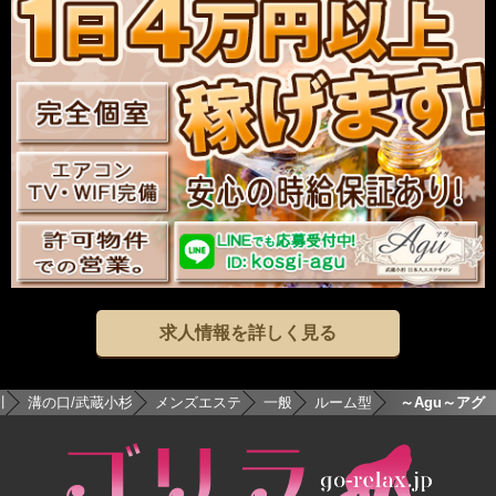
求人情報を詳しく見る
川
溝の口/武蔵小杉
メンズエステ
一般
ルーム型
Agu～アグ～