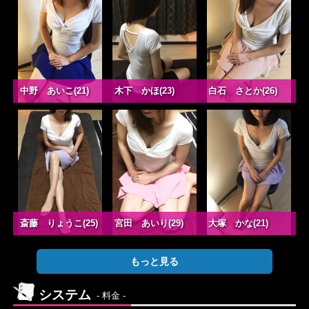
中野 あいこ(21)
木下 かほ(23)
白石 さとか(26)
斎藤 りょうこ(25)
宮田 あいり(29)
大塚 かな(21)
もっと見る
システム
- 料金 -