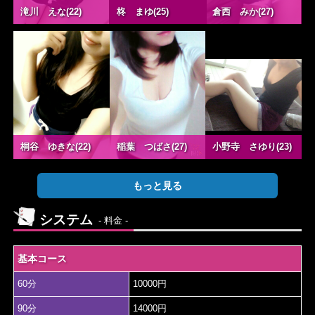
滝川 えな(22)
柊 まゆ(25)
倉西 みか(27)
桐谷 ゆきな(22)
稲葉 つばさ(27)
小野寺 さゆり(23)
もっと見る
システム
- 料金 -
基本コース
60分
10000円
90分
14000円