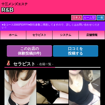
十三メンズエステ
R&B
日本人
ルーム型
一般
♦全コース2000円OFF!!♦割引多数ご用意してますので、詳しくはお問い合わせくださ
い！
ホーム
セラピスト
システム
店舗情報
このお店の
口コミを
体験投稿
(0件)
投稿する
セラピスト
- 在籍一覧 -