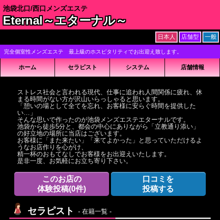
池袋北口/西口メンズエステ
Eternal～エターナル～
日本人
店舗型
一般
完全個室性メンズエステ 最上級のホスピタリティでお出迎え致します。
ホーム
セラピスト
システム
店舗情報
ストレス社会と言われる現代、仕事に追われ人間関係に疲れ、休
まる時間がない方が沢山いらっしゃると思います。
「憩いの場として全てを忘れ、お客様に安らぐ時間を提供した
い…」
そんな思いで作ったのが池袋メンズエステエターナルです。
池袋から徒歩5分と、都会の中心にありながら「立教通り添い」
の好立地の場所に当店はございます。
お客様に「また来たい」「来てよかった」と思っていただけるよ
うなお店作りを心がけ、
精一杯のおもてなしでお客様をお出迎えいたします。
是非一度、お気軽にお立ち寄り下さい。
このお店の
口コミを
体験投稿
(0件)
投稿する
セラピスト
- 在籍一覧 -