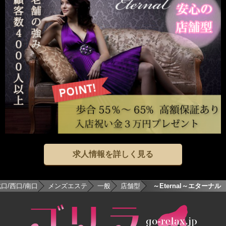
求人情報を詳しく見る
口/西口/南口
メンズエステ
一般
店舗型
Eternal～エターナル～