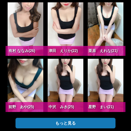
有村 ななみ(26)
津田 えりか(22)
栗原 えれな(21)
前野 あや(25)
中沢 みき(25)
星野 まい(21)
もっと見る